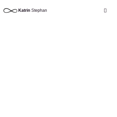
Katrin
Stephan
Ästhetische Behan
Produktempfehlungen